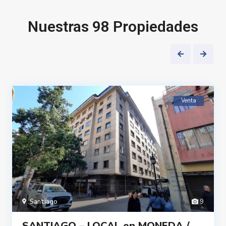
Nuestras 98 Propiedades
6
Venta
Ven
Santiago
9
SANTIAGO – LOCAL en MONEDA /