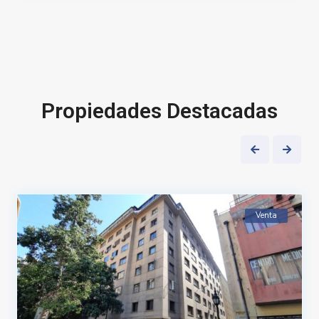
Propiedades Destacadas
6
Venta
Ven