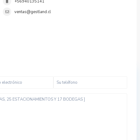
+56940135141
ventas@gestland.cl