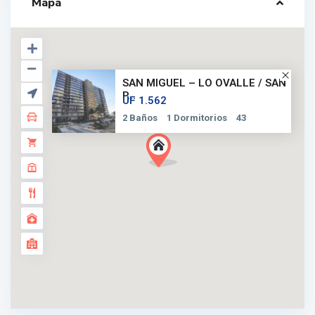
Mapa
SAN MIGUEL – LO OVALLE / SAN
P...
UF 1.562
2 Baños
1 Dormitorios
43