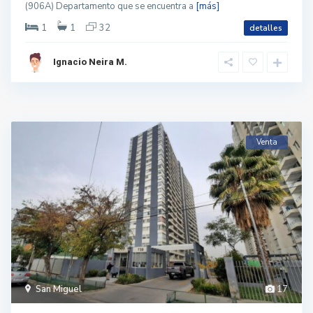
(906A) Departamento que se encuentra a
[más]
1
1
32
detalles
Ignacio Neira M.
Venta
San Miguel
17