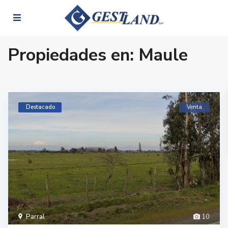
Propiedades en: Maule
Destacado
Venta
Parral
10