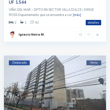
UF 1.544
VIÑA DEL MAR – DPTO EN SECTOR VILLA DULCE / JORGE
ROSS Departamento que se encuentra a cor
[más]
2
1
42
detalles
Ignacio Neira M.
Destacado
Venta