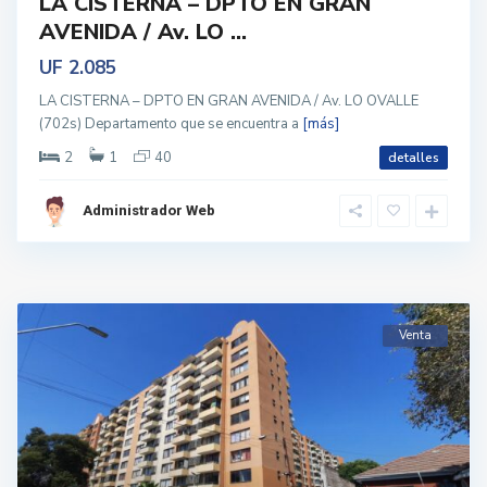
LA CISTERNA – DPTO EN GRAN
AVENIDA / Av. LO ...
UF 2.085
LA CISTERNA – DPTO EN GRAN AVENIDA / Av. LO OVALLE
(702s) Departamento que se encuentra a
[más]
2
1
40
detalles
Administrador Web
Venta