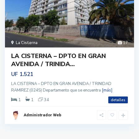
La Cisterna
17
LA CISTERNA – DPTO EN GRAN
AVENIDA / TRINIDA...
UF 1.521
LA CISTERNA – DPTO EN GRAN AVENIDA / TRINIDAD
RAMIREZ (024S) Departamento que se encuentra
[más]
1
1
34
detalles
Administrador Web