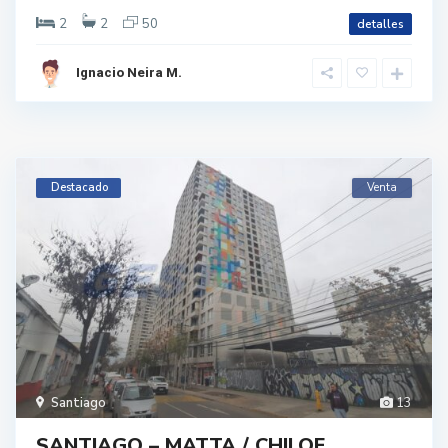
2
2
50
detalles
Ignacio Neira M.
Destacado
Venta
Santiago
13
SANTIAGO – MATTA / CHILOE