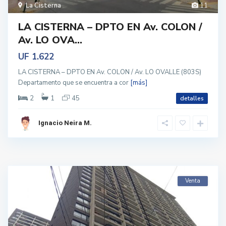
La Cisterna
11
LA CISTERNA – DPTO EN Av. COLON /
Av. LO OVA...
UF 1.622
LA CISTERNA – DPTO EN Av. COLON / Av. LO OVALLE (803S)
Departamento que se encuentra a cor
[más]
2
1
45
detalles
Ignacio Neira M.
Venta