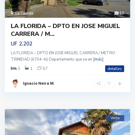
La Florida
10
LA FLORIDA – DPTO EN JOSE MIGUEL
CARRERA / M...
UF 2.202
LA FLORIDA – DPTO EN JOSE MIGUEL CARRERA / METRO
TRINIDAD (6704-4i) Departamento que se en
[más]
3
1
57
detalles
Ignacio Neira M.
Venta