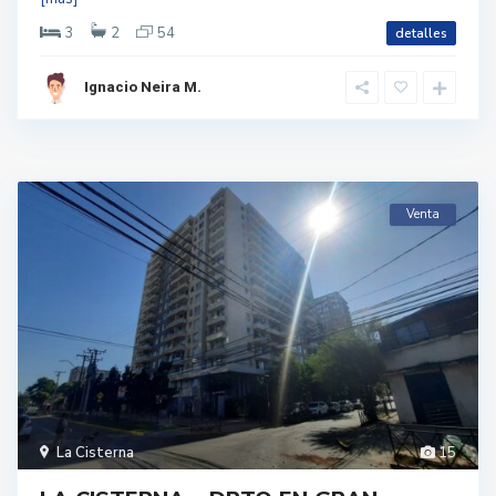
3
2
54
detalles
Ignacio Neira M.
Venta
La Cisterna
15