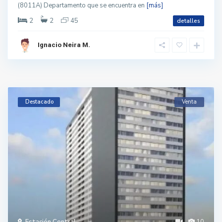
(8011A) Departamento que se encuentra en
[más]
2
2
45
detalles
Ignacio Neira M.
Destacado
Venta
Estación Central
10